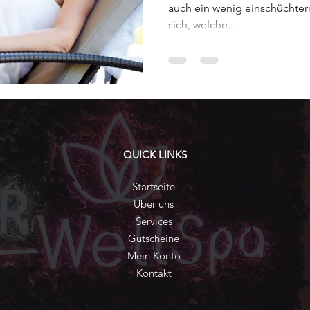
auch ein wenig einschüchtern
sich, welche...
QUICK LINKS
Startseite
Über uns
Ser
vi
ces
Gutscheine
Mein Konto
Kontakt