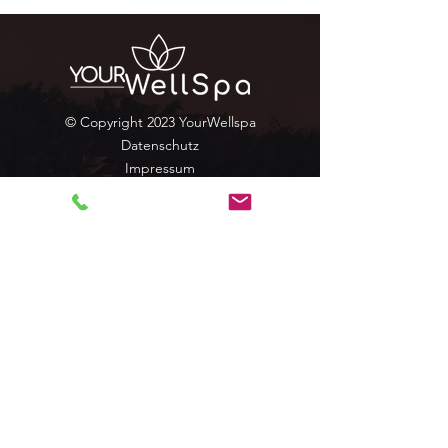
© Copyright 2023 YourWellspa
Datenschutz
Impressum
AGBs
QUICK LINKS
Startseite
Über uns
Ser
vi
ces
Gutscheine
Mein Konto
Kontakt