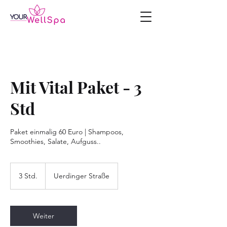
Mit Vital Paket - 3
Std
Paket einmalig 60 Euro | Shampoos,
Smoothies, Salate, Aufguss..
3 Std.
3
Uerdinger Straße
S
t
d
.
Weiter