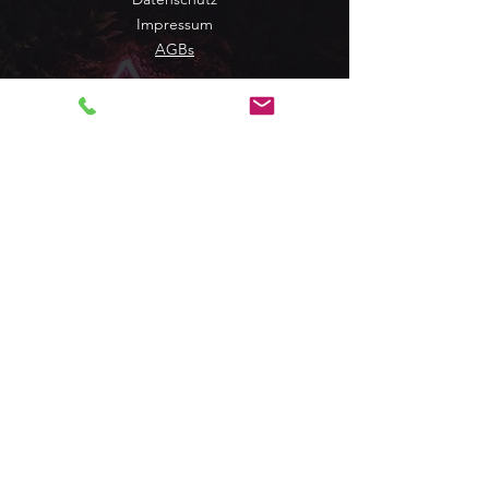
Impressum
AGBs
QUICK LINKS
Startseite
Über uns
Ser
vi
ces
Gutscheine
Mein Konto
Kontakt
KONTAKT
Uerdinger Str. 66
47799 Krefeld
0172 8835266
info@your-wellspa.de